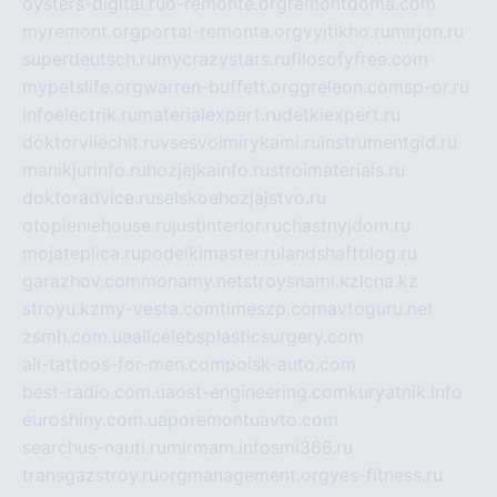
oysters-digital.ru
o-remonte.org
remontdoma.com
myremont.org
portal-remonta.org
vyitikho.ru
mirjon.ru
superdeutsch.ru
mycrazystars.ru
filosofyfree.com
mypetslife.org
warren-buffett.org
greleon.com
sp-or.ru
infoelectrik.ru
materialexpert.ru
detkiexpert.ru
doktorvilechit.ru
vsesvoimirykami.ru
instrumentgid.ru
manikjurinfo.ru
hozjajkainfo.ru
stroimaterials.ru
doktoradvice.ru
selskoehozjajstvo.ru
otopleniehouse.ru
justinterior.ru
chastnyjdom.ru
mojateplica.ru
podelkimaster.ru
landshaftblog.ru
garazhov.com
monamy.net
stroysnami.kz
lcna.kz
stroyu.kz
my-vesta.com
timeszp.com
avtoguru.net
zsmh.com.ua
allcelebsplasticsurgery.com
all-tattoos-for-men.com
poisk-auto.com
best-radio.com.ua
ost-engineering.com
kuryatnik.info
euroshiny.com.ua
poremontuavto.com
searchus-nauti.ru
mirmam.info
smi366.ru
transgazstroy.ru
orgmanagement.org
yes-fitness.ru