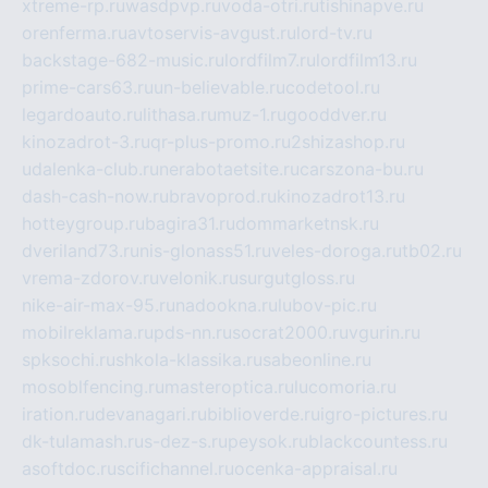
xtreme-rp.ru
wasdpvp.ru
voda-otri.ru
tishinapve.ru
orenferma.ru
avtoservis-avgust.ru
lord-tv.ru
backstage-682-music.ru
lordfilm7.ru
lordfilm13.ru
prime-cars63.ru
un-believable.ru
codetool.ru
legardoauto.ru
lithasa.ru
muz-1.ru
gooddver.ru
kinozadrot-3.ru
qr-plus-promo.ru
2shizashop.ru
udalenka-club.ru
nerabotaetsite.ru
carszona-bu.ru
dash-cash-now.ru
bravoprod.ru
kinozadrot13.ru
hotteygroup.ru
bagira31.ru
dommarketnsk.ru
dveriland73.ru
nis-glonass51.ru
veles-doroga.ru
tb02.ru
vrema-zdorov.ru
velonik.ru
surgutgloss.ru
nike-air-max-95.ru
nadookna.ru
lubov-pic.ru
mobilreklama.ru
pds-nn.ru
socrat2000.ru
vgurin.ru
spksochi.ru
shkola-klassika.ru
sabeonline.ru
mosoblfencing.ru
masteroptica.ru
lucomoria.ru
iration.ru
devanagari.ru
biblioverde.ru
igro-pictures.ru
dk-tulamash.ru
s-dez-s.ru
peysok.ru
blackcountess.ru
asoftdoc.ru
scifichannel.ru
ocenka-appraisal.ru