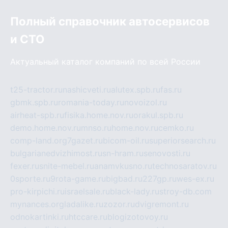
Полный справочник автосервисов
и СТО
Актуальный каталог компаний по всей России
t25-tractor.ru
nashicveti.ru
alutex.spb.ru
fas.ru
gbmk.spb.ru
romania-today.ru
novoizol.ru
airheat-spb.ru
fisika.home.nov.ru
orakul.spb.ru
demo.home.nov.ru
mnso.ru
home.nov.ru
cemko.ru
comp-land.org
7gazet.ru
bicom-oil.ru
superiorsearch.ru
bulgarianedvizhimost.ru
sn-hram.ru
senovosti.ru
fexer.ru
snite-mebel.ru
anamvkusno.ru
technosaratov.ru
0sporte.ru
9rota-game.ru
bigbad.ru
227gp.ru
wes-ex.ru
pro-kirpichi.ru
israelsale.ru
black-lady.ru
stroy-db.com
mynances.org
ladalike.ru
zozor.ru
dvigremont.ru
odnokartinki.ru
htccare.ru
blogizotovoy.ru