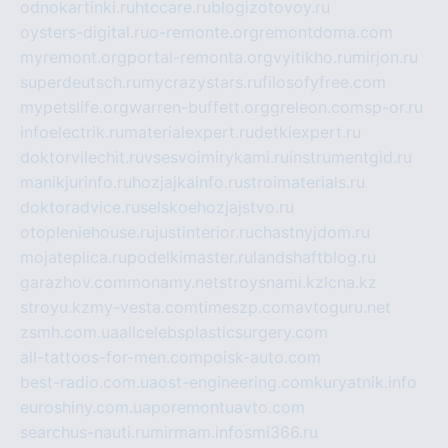
odnokartinki.ru
htccare.ru
blogizotovoy.ru
oysters-digital.ru
o-remonte.org
remontdoma.com
myremont.org
portal-remonta.org
vyitikho.ru
mirjon.ru
superdeutsch.ru
mycrazystars.ru
filosofyfree.com
mypetslife.org
warren-buffett.org
greleon.com
sp-or.ru
infoelectrik.ru
materialexpert.ru
detkiexpert.ru
doktorvilechit.ru
vsesvoimirykami.ru
instrumentgid.ru
manikjurinfo.ru
hozjajkainfo.ru
stroimaterials.ru
doktoradvice.ru
selskoehozjajstvo.ru
otopleniehouse.ru
justinterior.ru
chastnyjdom.ru
mojateplica.ru
podelkimaster.ru
landshaftblog.ru
garazhov.com
monamy.net
stroysnami.kz
lcna.kz
stroyu.kz
my-vesta.com
timeszp.com
avtoguru.net
zsmh.com.ua
allcelebsplasticsurgery.com
all-tattoos-for-men.com
poisk-auto.com
best-radio.com.ua
ost-engineering.com
kuryatnik.info
euroshiny.com.ua
poremontuavto.com
searchus-nauti.ru
mirmam.info
smi366.ru