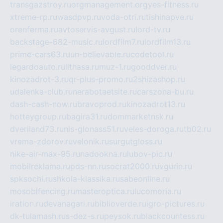
transgazstroy.ru
orgmanagement.org
yes-fitness.ru
xtreme-rp.ru
wasdpvp.ru
voda-otri.ru
tishinapve.ru
orenferma.ru
avtoservis-avgust.ru
lord-tv.ru
backstage-682-music.ru
lordfilm7.ru
lordfilm13.ru
prime-cars63.ru
un-believable.ru
codetool.ru
legardoauto.ru
lithasa.ru
muz-1.ru
gooddver.ru
kinozadrot-3.ru
qr-plus-promo.ru
2shizashop.ru
udalenka-club.ru
nerabotaetsite.ru
carszona-bu.ru
dash-cash-now.ru
bravoprod.ru
kinozadrot13.ru
hotteygroup.ru
bagira31.ru
dommarketnsk.ru
dveriland73.ru
nis-glonass51.ru
veles-doroga.ru
tb02.ru
vrema-zdorov.ru
velonik.ru
surgutgloss.ru
nike-air-max-95.ru
nadookna.ru
lubov-pic.ru
mobilreklama.ru
pds-nn.ru
socrat2000.ru
vgurin.ru
spksochi.ru
shkola-klassika.ru
sabeonline.ru
mosoblfencing.ru
masteroptica.ru
lucomoria.ru
iration.ru
devanagari.ru
biblioverde.ru
igro-pictures.ru
dk-tulamash.ru
s-dez-s.ru
peysok.ru
blackcountess.ru