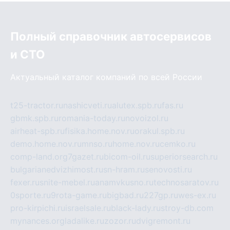
Полный справочник автосервисов
и СТО
Актуальный каталог компаний по всей России
t25-tractor.ru
nashicveti.ru
alutex.spb.ru
fas.ru
gbmk.spb.ru
romania-today.ru
novoizol.ru
airheat-spb.ru
fisika.home.nov.ru
orakul.spb.ru
demo.home.nov.ru
mnso.ru
home.nov.ru
cemko.ru
comp-land.org
7gazet.ru
bicom-oil.ru
superiorsearch.ru
bulgarianedvizhimost.ru
sn-hram.ru
senovosti.ru
fexer.ru
snite-mebel.ru
anamvkusno.ru
technosaratov.ru
0sporte.ru
9rota-game.ru
bigbad.ru
227gp.ru
wes-ex.ru
pro-kirpichi.ru
israelsale.ru
black-lady.ru
stroy-db.com
mynances.org
ladalike.ru
zozor.ru
dvigremont.ru