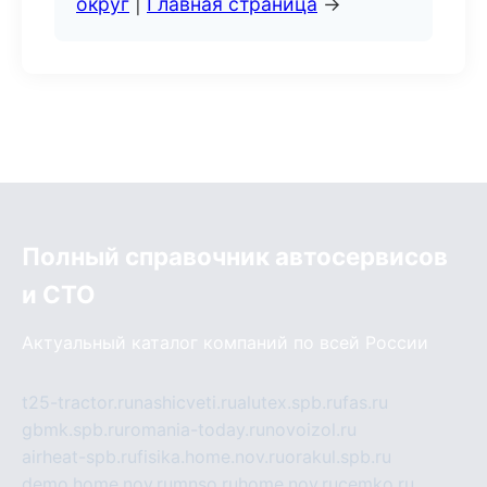
округ
|
Главная страница
→
Полный справочник автосервисов
и СТО
Актуальный каталог компаний по всей России
t25-tractor.ru
nashicveti.ru
alutex.spb.ru
fas.ru
gbmk.spb.ru
romania-today.ru
novoizol.ru
airheat-spb.ru
fisika.home.nov.ru
orakul.spb.ru
demo.home.nov.ru
mnso.ru
home.nov.ru
cemko.ru