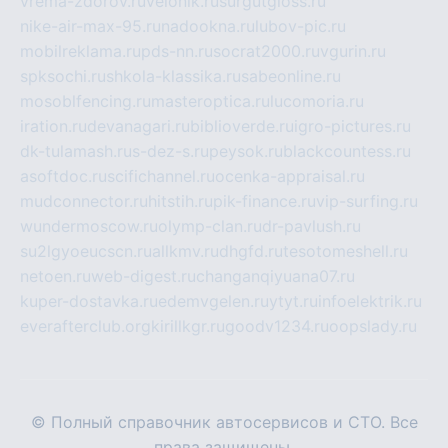
vrema-zdorov.ru
velonik.ru
surgutgloss.ru
nike-air-max-95.ru
nadookna.ru
lubov-pic.ru
mobilreklama.ru
pds-nn.ru
socrat2000.ru
vgurin.ru
spksochi.ru
shkola-klassika.ru
sabeonline.ru
mosoblfencing.ru
masteroptica.ru
lucomoria.ru
iration.ru
devanagari.ru
biblioverde.ru
igro-pictures.ru
dk-tulamash.ru
s-dez-s.ru
peysok.ru
blackcountess.ru
asoftdoc.ru
scifichannel.ru
ocenka-appraisal.ru
mudconnector.ru
hitstih.ru
pik-finance.ru
vip-surfing.ru
wundermoscow.ru
olymp-clan.ru
dr-pavlush.ru
su2lgyoeucscn.ru
allkmv.ru
dhgfd.ru
tesotomeshell.ru
netoen.ru
web-digest.ru
changanqiyuana07.ru
kuper-dostavka.ru
edemvgelen.ru
ytyt.ru
infoelektrik.ru
everafterclub.org
kirillkgr.ru
goodv1234.ru
oopslady.ru
© Полный справочник автосервисов и СТО. Все
права защищены.