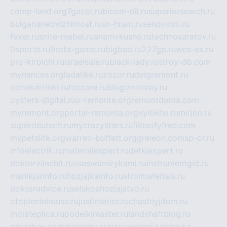
comp-land.org
7gazet.ru
bicom-oil.ru
superiorsearch.ru
bulgarianedvizhimost.ru
sn-hram.ru
senovosti.ru
fexer.ru
snite-mebel.ru
anamvkusno.ru
technosaratov.ru
0sporte.ru
9rota-game.ru
bigbad.ru
227gp.ru
wes-ex.ru
pro-kirpichi.ru
israelsale.ru
black-lady.ru
stroy-db.com
mynances.org
ladalike.ru
zozor.ru
dvigremont.ru
odnokartinki.ru
htccare.ru
blogizotovoy.ru
oysters-digital.ru
o-remonte.org
remontdoma.com
myremont.org
portal-remonta.org
vyitikho.ru
mirjon.ru
superdeutsch.ru
mycrazystars.ru
filosofyfree.com
mypetslife.org
warren-buffett.org
greleon.com
sp-or.ru
infoelectrik.ru
materialexpert.ru
detkiexpert.ru
doktorvilechit.ru
vsesvoimirykami.ru
instrumentgid.ru
manikjurinfo.ru
hozjajkainfo.ru
stroimaterials.ru
doktoradvice.ru
selskoehozjajstvo.ru
otopleniehouse.ru
justinterior.ru
chastnyjdom.ru
mojateplica.ru
podelkimaster.ru
landshaftblog.ru
garazhov.com
monamy.net
stroysnami.kz
lcna.kz