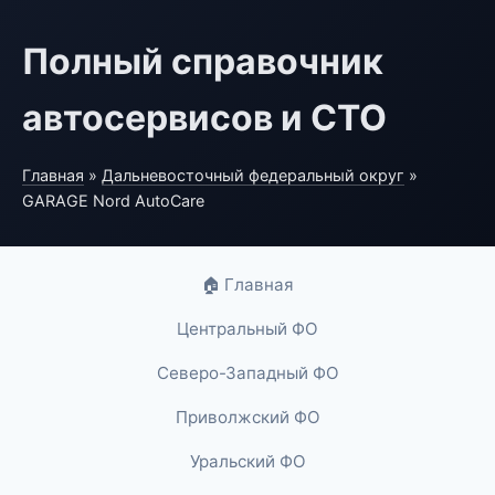
Полный справочник
автосервисов и СТО
Главная
»
Дальневосточный федеральный округ
»
GARAGE Nord AutoCare
🏠 Главная
Центральный ФО
Северо-Западный ФО
Приволжский ФО
Уральский ФО