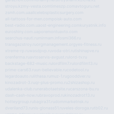
stroyu.kz
my-vesta.com
timeszp.com
avtoguru.net
zsmh.com.ua
allcelebsplasticsurgery.com
all-tattoos-for-men.com
poisk-auto.com
best-radio.com.ua
ost-engineering.com
kuryatnik.info
euroshiny.com.ua
poremontuavto.com
searchus-nauti.ru
mirmam.info
smi366.ru
transgazstroy.ru
orgmanagement.org
yes-fitness.ru
xtreme-rp.ru
wasdpvp.ru
voda-otri.ru
tishinapve.ru
orenferma.ru
avtoservis-avgust.ru
lord-tv.ru
backstage-682-music.ru
lordfilm7.ru
lordfilm13.ru
prime-cars63.ru
un-believable.ru
codetool.ru
legardoauto.ru
lithasa.ru
muz-1.ru
gooddver.ru
kinozadrot-3.ru
qr-plus-promo.ru
2shizashop.ru
udalenka-club.ru
nerabotaetsite.ru
carszona-bu.ru
dash-cash-now.ru
bravoprod.ru
kinozadrot13.ru
hotteygroup.ru
bagira31.ru
dommarketnsk.ru
dveriland73.ru
nis-glonass51.ru
veles-doroga.ru
tb02.ru