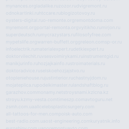
mynances.org
ladalike.ru
zozor.ru
dvigremont.ru
odnokartinki.ru
htccare.ru
blogizotovoy.ru
oysters-digital.ru
o-remonte.org
remontdoma.com
myremont.org
portal-remonta.org
vyitikho.ru
mirjon.ru
superdeutsch.ru
mycrazystars.ru
filosofyfree.com
mypetslife.org
warren-buffett.org
greleon.com
sp-or.ru
infoelectrik.ru
materialexpert.ru
detkiexpert.ru
doktorvilechit.ru
vsesvoimirykami.ru
instrumentgid.ru
manikjurinfo.ru
hozjajkainfo.ru
stroimaterials.ru
doktoradvice.ru
selskoehozjajstvo.ru
otopleniehouse.ru
justinterior.ru
chastnyjdom.ru
mojateplica.ru
podelkimaster.ru
landshaftblog.ru
garazhov.com
monamy.net
stroysnami.kz
lcna.kz
stroyu.kz
my-vesta.com
timeszp.com
avtoguru.net
zsmh.com.ua
allcelebsplasticsurgery.com
all-tattoos-for-men.com
poisk-auto.com
best-radio.com.ua
ost-engineering.com
kuryatnik.info
euroshiny.com.ua
poremontuavto.com