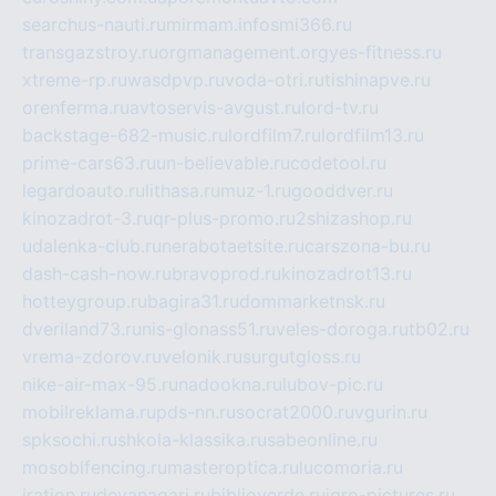
searchus-nauti.ru
mirmam.info
smi366.ru
transgazstroy.ru
orgmanagement.org
yes-fitness.ru
xtreme-rp.ru
wasdpvp.ru
voda-otri.ru
tishinapve.ru
orenferma.ru
avtoservis-avgust.ru
lord-tv.ru
backstage-682-music.ru
lordfilm7.ru
lordfilm13.ru
prime-cars63.ru
un-believable.ru
codetool.ru
legardoauto.ru
lithasa.ru
muz-1.ru
gooddver.ru
kinozadrot-3.ru
qr-plus-promo.ru
2shizashop.ru
udalenka-club.ru
nerabotaetsite.ru
carszona-bu.ru
dash-cash-now.ru
bravoprod.ru
kinozadrot13.ru
hotteygroup.ru
bagira31.ru
dommarketnsk.ru
dveriland73.ru
nis-glonass51.ru
veles-doroga.ru
tb02.ru
vrema-zdorov.ru
velonik.ru
surgutgloss.ru
nike-air-max-95.ru
nadookna.ru
lubov-pic.ru
mobilreklama.ru
pds-nn.ru
socrat2000.ru
vgurin.ru
spksochi.ru
shkola-klassika.ru
sabeonline.ru
mosoblfencing.ru
masteroptica.ru
lucomoria.ru
iration.ru
devanagari.ru
biblioverde.ru
igro-pictures.ru