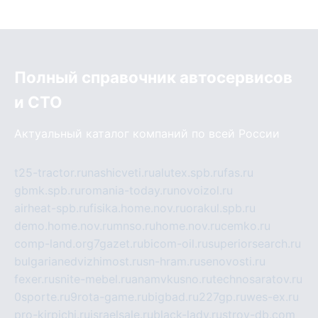
Полный справочник автосервисов
и СТО
Актуальный каталог компаний по всей России
t25-tractor.ru
nashicveti.ru
alutex.spb.ru
fas.ru
gbmk.spb.ru
romania-today.ru
novoizol.ru
airheat-spb.ru
fisika.home.nov.ru
orakul.spb.ru
demo.home.nov.ru
mnso.ru
home.nov.ru
cemko.ru
comp-land.org
7gazet.ru
bicom-oil.ru
superiorsearch.ru
bulgarianedvizhimost.ru
sn-hram.ru
senovosti.ru
fexer.ru
snite-mebel.ru
anamvkusno.ru
technosaratov.ru
0sporte.ru
9rota-game.ru
bigbad.ru
227gp.ru
wes-ex.ru
pro-kirpichi.ru
israelsale.ru
black-lady.ru
stroy-db.com