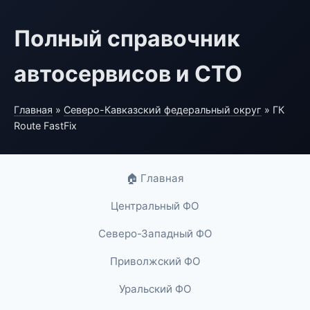
Полный справочник
автосервисов и СТО
Главная
»
Северо-Кавказский федеральный округ
» ГК
Route FastFix
🏠 Главная
Центральный ФО
Северо-Западный ФО
Приволжский ФО
Уральский ФО