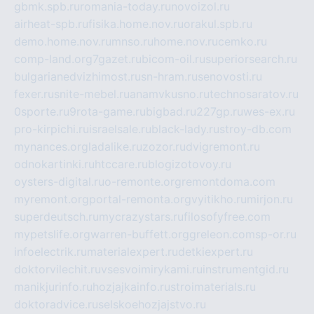
gbmk.spb.ru
romania-today.ru
novoizol.ru
airheat-spb.ru
fisika.home.nov.ru
orakul.spb.ru
demo.home.nov.ru
mnso.ru
home.nov.ru
cemko.ru
comp-land.org
7gazet.ru
bicom-oil.ru
superiorsearch.ru
bulgarianedvizhimost.ru
sn-hram.ru
senovosti.ru
fexer.ru
snite-mebel.ru
anamvkusno.ru
technosaratov.ru
0sporte.ru
9rota-game.ru
bigbad.ru
227gp.ru
wes-ex.ru
pro-kirpichi.ru
israelsale.ru
black-lady.ru
stroy-db.com
mynances.org
ladalike.ru
zozor.ru
dvigremont.ru
odnokartinki.ru
htccare.ru
blogizotovoy.ru
oysters-digital.ru
o-remonte.org
remontdoma.com
myremont.org
portal-remonta.org
vyitikho.ru
mirjon.ru
superdeutsch.ru
mycrazystars.ru
filosofyfree.com
mypetslife.org
warren-buffett.org
greleon.com
sp-or.ru
infoelectrik.ru
materialexpert.ru
detkiexpert.ru
doktorvilechit.ru
vsesvoimirykami.ru
instrumentgid.ru
manikjurinfo.ru
hozjajkainfo.ru
stroimaterials.ru
doktoradvice.ru
selskoehozjajstvo.ru