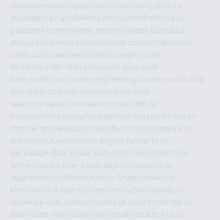
otopleniehouse.ru
justinterior.ru
chastnyjdom.ru
mojateplica.ru
podelkimaster.ru
landshaftblog.ru
garazhov.com
monamy.net
stroysnami.kz
lcna.kz
stroyu.kz
my-vesta.com
timeszp.com
avtoguru.net
zsmh.com.ua
allcelebsplasticsurgery.com
all-tattoos-for-men.com
poisk-auto.com
best-radio.com.ua
ost-engineering.com
kuryatnik.info
euroshiny.com.ua
poremontuavto.com
searchus-nauti.ru
mirmam.info
smi366.ru
transgazstroy.ru
orgmanagement.org
yes-fitness.ru
xtreme-rp.ru
wasdpvp.ru
voda-otri.ru
tishinapve.ru
orenferma.ru
avtoservis-avgust.ru
lord-tv.ru
backstage-682-music.ru
lordfilm7.ru
lordfilm13.ru
prime-cars63.ru
un-believable.ru
codetool.ru
legardoauto.ru
lithasa.ru
muz-1.ru
gooddver.ru
kinozadrot-3.ru
qr-plus-promo.ru
2shizashop.ru
udalenka-club.ru
nerabotaetsite.ru
carszona-bu.ru
dash-cash-now.ru
bravoprod.ru
kinozadrot13.ru