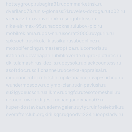
hotteygroup.ru
bagira31.ru
dommarketnsk.ru
dveriland73.ru
nis-glonass51.ru
veles-doroga.ru
tb02.ru
vrema-zdorov.ru
velonik.ru
surgutgloss.ru
nike-air-max-95.ru
nadookna.ru
lubov-pic.ru
mobilreklama.ru
pds-nn.ru
socrat2000.ru
vgurin.ru
spksochi.ru
shkola-klassika.ru
sabeonline.ru
mosoblfencing.ru
masteroptica.ru
lucomoria.ru
iration.ru
devanagari.ru
biblioverde.ru
igro-pictures.ru
dk-tulamash.ru
s-dez-s.ru
peysok.ru
blackcountess.ru
asoftdoc.ru
scifichannel.ru
ocenka-appraisal.ru
mudconnector.ru
hitstih.ru
pik-finance.ru
vip-surfing.ru
wundermoscow.ru
olymp-clan.ru
dr-pavlush.ru
su2lgyoeucscn.ru
allkmv.ru
dhgfd.ru
tesotomeshell.ru
netoen.ru
web-digest.ru
changanqiyuana07.ru
kuper-dostavka.ru
edemvgelen.ru
ytyt.ru
infoelektrik.ru
everafterclub.org
kirillkgr.ru
goodv1234.ru
oopslady.ru