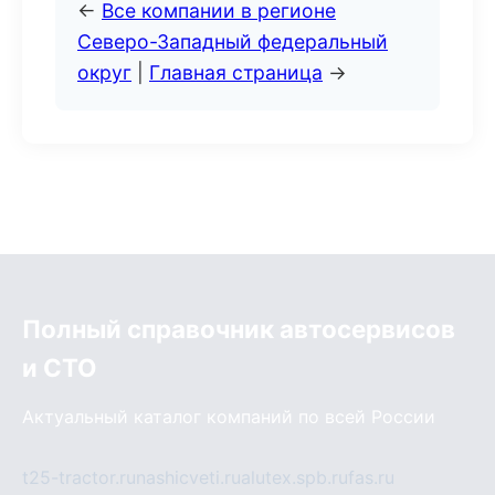
←
Все компании в регионе
Северо-Западный федеральный
округ
|
Главная страница
→
Полный справочник автосервисов
и СТО
Актуальный каталог компаний по всей России
t25-tractor.ru
nashicveti.ru
alutex.spb.ru
fas.ru