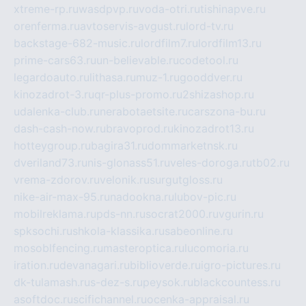
xtreme-rp.ru
wasdpvp.ru
voda-otri.ru
tishinapve.ru
orenferma.ru
avtoservis-avgust.ru
lord-tv.ru
backstage-682-music.ru
lordfilm7.ru
lordfilm13.ru
prime-cars63.ru
un-believable.ru
codetool.ru
legardoauto.ru
lithasa.ru
muz-1.ru
gooddver.ru
kinozadrot-3.ru
qr-plus-promo.ru
2shizashop.ru
udalenka-club.ru
nerabotaetsite.ru
carszona-bu.ru
dash-cash-now.ru
bravoprod.ru
kinozadrot13.ru
hotteygroup.ru
bagira31.ru
dommarketnsk.ru
dveriland73.ru
nis-glonass51.ru
veles-doroga.ru
tb02.ru
vrema-zdorov.ru
velonik.ru
surgutgloss.ru
nike-air-max-95.ru
nadookna.ru
lubov-pic.ru
mobilreklama.ru
pds-nn.ru
socrat2000.ru
vgurin.ru
spksochi.ru
shkola-klassika.ru
sabeonline.ru
mosoblfencing.ru
masteroptica.ru
lucomoria.ru
iration.ru
devanagari.ru
biblioverde.ru
igro-pictures.ru
dk-tulamash.ru
s-dez-s.ru
peysok.ru
blackcountess.ru
asoftdoc.ru
scifichannel.ru
ocenka-appraisal.ru