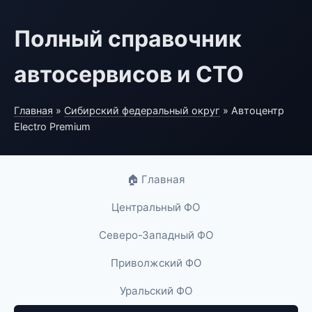
Полный справочник
автосервисов и СТО
Главная
»
Сибирский федеральный округ
» Автоцентр
Electro Premium
🏠 Главная
Центральный ФО
Северо-Западный ФО
Приволжский ФО
Уральский ФО