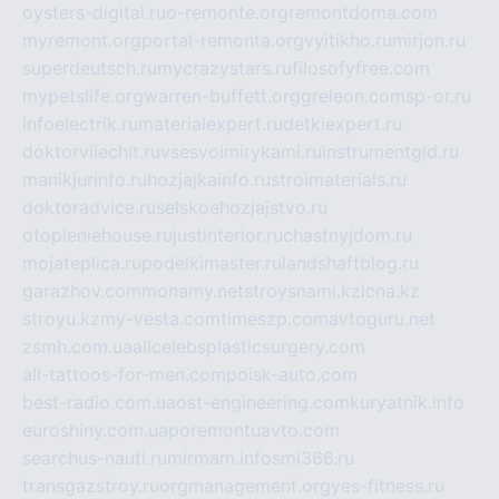
oysters-digital.ru
o-remonte.org
remontdoma.com
myremont.org
portal-remonta.org
vyitikho.ru
mirjon.ru
superdeutsch.ru
mycrazystars.ru
filosofyfree.com
mypetslife.org
warren-buffett.org
greleon.com
sp-or.ru
infoelectrik.ru
materialexpert.ru
detkiexpert.ru
doktorvilechit.ru
vsesvoimirykami.ru
instrumentgid.ru
manikjurinfo.ru
hozjajkainfo.ru
stroimaterials.ru
doktoradvice.ru
selskoehozjajstvo.ru
otopleniehouse.ru
justinterior.ru
chastnyjdom.ru
mojateplica.ru
podelkimaster.ru
landshaftblog.ru
garazhov.com
monamy.net
stroysnami.kz
lcna.kz
stroyu.kz
my-vesta.com
timeszp.com
avtoguru.net
zsmh.com.ua
allcelebsplasticsurgery.com
all-tattoos-for-men.com
poisk-auto.com
best-radio.com.ua
ost-engineering.com
kuryatnik.info
euroshiny.com.ua
poremontuavto.com
searchus-nauti.ru
mirmam.info
smi366.ru
transgazstroy.ru
orgmanagement.org
yes-fitness.ru