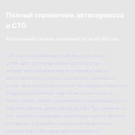
Полный справочник автосервисов
и СТО
Актуальный каталог компаний по всей России
t25-tractor.ru
nashicveti.ru
alutex.spb.ru
fas.ru
gbmk.spb.ru
romania-today.ru
novoizol.ru
airheat-spb.ru
fisika.home.nov.ru
orakul.spb.ru
demo.home.nov.ru
mnso.ru
home.nov.ru
cemko.ru
comp-land.org
7gazet.ru
bicom-oil.ru
superiorsearch.ru
bulgarianedvizhimost.ru
sn-hram.ru
senovosti.ru
fexer.ru
snite-mebel.ru
anamvkusno.ru
technosaratov.ru
0sporte.ru
9rota-game.ru
bigbad.ru
227gp.ru
wes-ex.ru
pro-kirpichi.ru
israelsale.ru
black-lady.ru
stroy-db.com
mynances.org
ladalike.ru
zozor.ru
dvigremont.ru
odnokartinki.ru
htccare.ru
blogizotovoy.ru