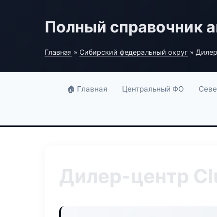
Полный справочник а
Главная
»
Сибирский федеральный округ
» Дилер
🏠 Главная
Центральный ФО
Севе
Дилер-центр Cl