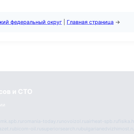
ский федеральный округ
|
Главная страница
→
сов и СТО
сии
mk.spb.ru
romania-today.ru
novoizol.ru
airheat-spb.ru
fisika.
azet.ru
bicom-oil.ru
superiorsearch.ru
bulgarianedvizhimost.r