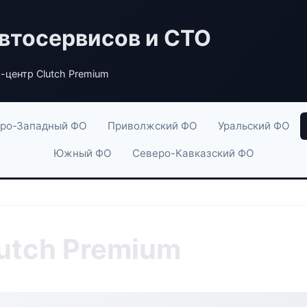
втосервисов и СТО
-центр Clutch Premium
ро-Западный ФО
Приволжский ФО
Уральский ФО
Южный ФО
Северо-Кавказский ФО
utch Premium