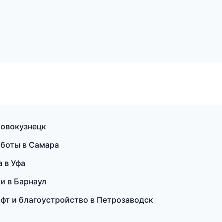
Новокузнецк
аботы в Самара
 в Уфа
и в Барнаул
фт и благоустройство в Петрозаводск