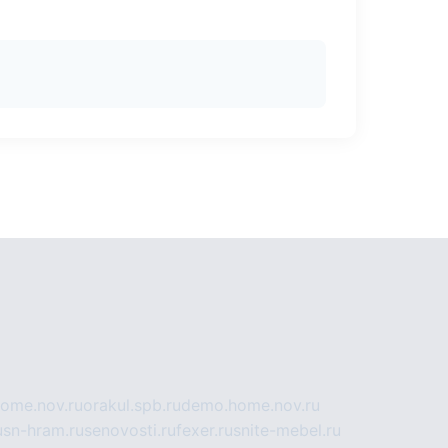
home.nov.ru
orakul.spb.ru
demo.home.nov.ru
u
sn-hram.ru
senovosti.ru
fexer.ru
snite-mebel.ru