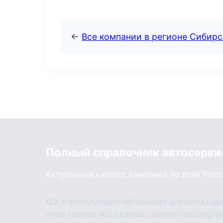
←
Все компании в регионе Сибир
Полный справочник автосерви
Актуальный каталог компаний по всей Рос
t25-tractor.ru
nashicveti.ru
alutex.spb.ru
fas.ru
gb
mnso.ru
home.nov.ru
cemko.ru
comp-land.org
7g