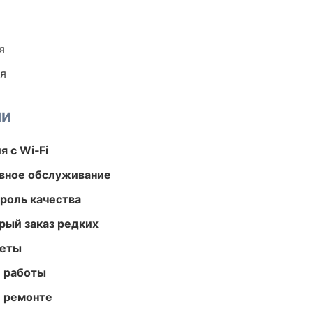
я
ия
ми
 с Wi‑Fi
вное обслуживание
роль качества
рый заказ редких
меты
е работы
и ремонте