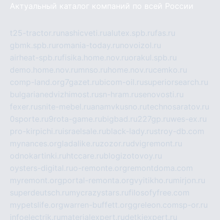
Актуальный каталог компаний по всей России
t25-tractor.ru
nashicveti.ru
alutex.spb.ru
fas.ru
gbmk.spb.ru
romania-today.ru
novoizol.ru
airheat-spb.ru
fisika.home.nov.ru
orakul.spb.ru
demo.home.nov.ru
mnso.ru
home.nov.ru
cemko.ru
comp-land.org
7gazet.ru
bicom-oil.ru
superiorsearch.ru
bulgarianedvizhimost.ru
sn-hram.ru
senovosti.ru
fexer.ru
snite-mebel.ru
anamvkusno.ru
technosaratov.ru
0sporte.ru
9rota-game.ru
bigbad.ru
227gp.ru
wes-ex.ru
pro-kirpichi.ru
israelsale.ru
black-lady.ru
stroy-db.com
mynances.org
ladalike.ru
zozor.ru
dvigremont.ru
odnokartinki.ru
htccare.ru
blogizotovoy.ru
oysters-digital.ru
o-remonte.org
remontdoma.com
myremont.org
portal-remonta.org
vyitikho.ru
mirjon.ru
superdeutsch.ru
mycrazystars.ru
filosofyfree.com
mypetslife.org
warren-buffett.org
greleon.com
sp-or.ru
infoelectrik.ru
materialexpert.ru
detkiexpert.ru