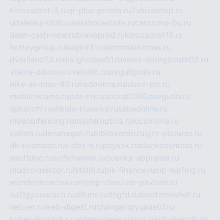
kinozadrot-3.ru
qr-plus-promo.ru
2shizashop.ru
udalenka-club.ru
nerabotaetsite.ru
carszona-bu.ru
dash-cash-now.ru
bravoprod.ru
kinozadrot13.ru
hotteygroup.ru
bagira31.ru
dommarketnsk.ru
dveriland73.ru
nis-glonass51.ru
veles-doroga.ru
tb02.ru
vrema-zdorov.ru
velonik.ru
surgutgloss.ru
nike-air-max-95.ru
nadookna.ru
lubov-pic.ru
mobilreklama.ru
pds-nn.ru
socrat2000.ru
vgurin.ru
spksochi.ru
shkola-klassika.ru
sabeonline.ru
mosoblfencing.ru
masteroptica.ru
lucomoria.ru
iration.ru
devanagari.ru
biblioverde.ru
igro-pictures.ru
dk-tulamash.ru
s-dez-s.ru
peysok.ru
blackcountess.ru
asoftdoc.ru
scifichannel.ru
ocenka-appraisal.ru
mudconnector.ru
hitstih.ru
pik-finance.ru
vip-surfing.ru
wundermoscow.ru
olymp-clan.ru
dr-pavlush.ru
su2lgyoeucscn.ru
allkmv.ru
dhgfd.ru
tesotomeshell.ru
netoen.ru
web-digest.ru
changanqiyuana07.ru
kuper-dostavka.ru
edemvgelen.ru
ytyt.ru
infoelektrik.ru