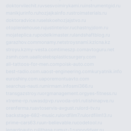
doktorvilechit.ru
vsesvoimirykami.ru
instrumentgid.ru
manikjurinfo.ru
hozjajkainfo.ru
stroimaterials.ru
doktoradvice.ru
selskoehozjajstvo.ru
otopleniehouse.ru
justinterior.ru
chastnyjdom.ru
mojateplica.ru
podelkimaster.ru
landshaftblog.ru
garazhov.com
monamy.net
stroysnami.kz
lcna.kz
stroyu.kz
my-vesta.com
timeszp.com
avtoguru.net
zsmh.com.ua
allcelebsplasticsurgery.com
all-tattoos-for-men.com
poisk-auto.com
best-radio.com.ua
ost-engineering.com
kuryatnik.info
euroshiny.com.ua
poremontuavto.com
searchus-nauti.ru
mirmam.info
smi366.ru
transgazstroy.ru
orgmanagement.org
yes-fitness.ru
xtreme-rp.ru
wasdpvp.ru
voda-otri.ru
tishinapve.ru
orenferma.ru
avtoservis-avgust.ru
lord-tv.ru
backstage-682-music.ru
lordfilm7.ru
lordfilm13.ru
prime-cars63.ru
un-believable.ru
codetool.ru
legardoauto.ru
lithasa.ru
muz-1.ru
gooddver.ru