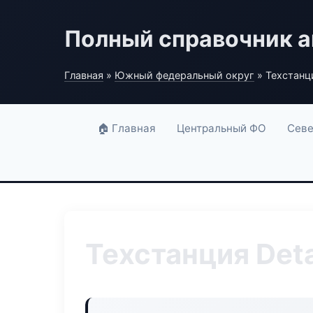
Полный справочник а
Главная
»
Южный федеральный округ
» Техстанци
🏠 Главная
Центральный ФО
Севе
Техстанция Deta