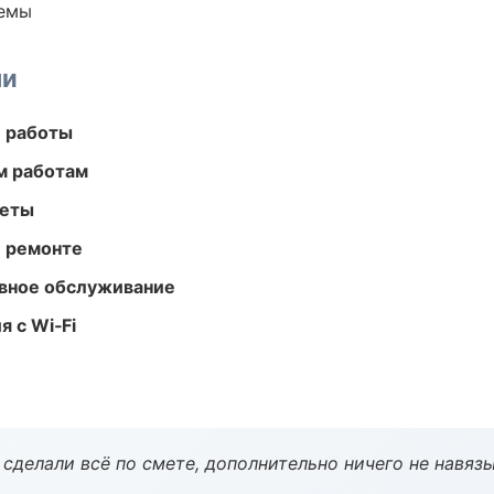
темы
ми
е работы
м работам
меты
и ремонте
вное обслуживание
 с Wi‑Fi
сделали всё по смете, дополнительно ничего не навязы