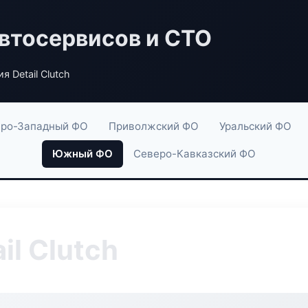
втосервисов и СТО
я Detail Clutch
ро-Западный ФО
Приволжский ФО
Уральский ФО
Южный ФО
Северо-Кавказский ФО
il Clutch