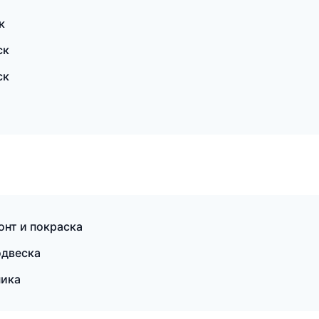
к
ск
ск
онт и покраска
одвеска
ника