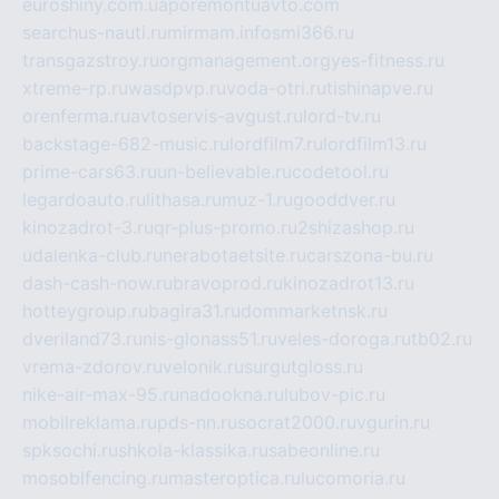
euroshiny.com.ua
poremontuavto.com
searchus-nauti.ru
mirmam.info
smi366.ru
transgazstroy.ru
orgmanagement.org
yes-fitness.ru
xtreme-rp.ru
wasdpvp.ru
voda-otri.ru
tishinapve.ru
orenferma.ru
avtoservis-avgust.ru
lord-tv.ru
backstage-682-music.ru
lordfilm7.ru
lordfilm13.ru
prime-cars63.ru
un-believable.ru
codetool.ru
legardoauto.ru
lithasa.ru
muz-1.ru
gooddver.ru
kinozadrot-3.ru
qr-plus-promo.ru
2shizashop.ru
udalenka-club.ru
nerabotaetsite.ru
carszona-bu.ru
dash-cash-now.ru
bravoprod.ru
kinozadrot13.ru
hotteygroup.ru
bagira31.ru
dommarketnsk.ru
dveriland73.ru
nis-glonass51.ru
veles-doroga.ru
tb02.ru
vrema-zdorov.ru
velonik.ru
surgutgloss.ru
nike-air-max-95.ru
nadookna.ru
lubov-pic.ru
mobilreklama.ru
pds-nn.ru
socrat2000.ru
vgurin.ru
spksochi.ru
shkola-klassika.ru
sabeonline.ru
mosoblfencing.ru
masteroptica.ru
lucomoria.ru