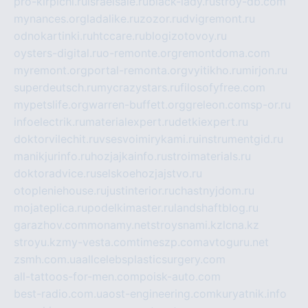
pro-kirpichi.ru
israelsale.ru
black-lady.ru
stroy-db.com
mynances.org
ladalike.ru
zozor.ru
dvigremont.ru
odnokartinki.ru
htccare.ru
blogizotovoy.ru
oysters-digital.ru
o-remonte.org
remontdoma.com
myremont.org
portal-remonta.org
vyitikho.ru
mirjon.ru
superdeutsch.ru
mycrazystars.ru
filosofyfree.com
mypetslife.org
warren-buffett.org
greleon.com
sp-or.ru
infoelectrik.ru
materialexpert.ru
detkiexpert.ru
doktorvilechit.ru
vsesvoimirykami.ru
instrumentgid.ru
manikjurinfo.ru
hozjajkainfo.ru
stroimaterials.ru
doktoradvice.ru
selskoehozjajstvo.ru
otopleniehouse.ru
justinterior.ru
chastnyjdom.ru
mojateplica.ru
podelkimaster.ru
landshaftblog.ru
garazhov.com
monamy.net
stroysnami.kz
lcna.kz
stroyu.kz
my-vesta.com
timeszp.com
avtoguru.net
zsmh.com.ua
allcelebsplasticsurgery.com
all-tattoos-for-men.com
poisk-auto.com
best-radio.com.ua
ost-engineering.com
kuryatnik.info