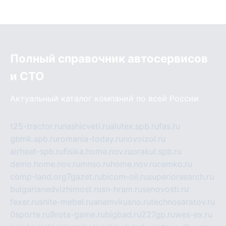
Полный справочник автосервисов
и СТО
Актуальный каталог компаний по всей России
t25-tractor.ru
nashicveti.ru
alutex.spb.ru
fas.ru
gbmk.spb.ru
romania-today.ru
novoizol.ru
airheat-spb.ru
fisika.home.nov.ru
orakul.spb.ru
demo.home.nov.ru
mnso.ru
home.nov.ru
cemko.ru
comp-land.org
7gazet.ru
bicom-oil.ru
superiorsearch.ru
bulgarianedvizhimost.ru
sn-hram.ru
senovosti.ru
fexer.ru
snite-mebel.ru
anamvkusno.ru
technosaratov.ru
0sporte.ru
9rota-game.ru
bigbad.ru
227gp.ru
wes-ex.ru