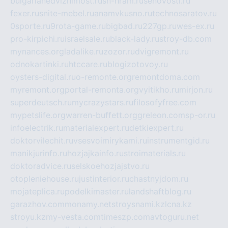
bulgarianedvizhimost.ru
sn-hram.ru
senovosti.ru
fexer.ru
snite-mebel.ru
anamvkusno.ru
technosaratov.ru
0sporte.ru
9rota-game.ru
bigbad.ru
227gp.ru
wes-ex.ru
pro-kirpichi.ru
israelsale.ru
black-lady.ru
stroy-db.com
mynances.org
ladalike.ru
zozor.ru
dvigremont.ru
odnokartinki.ru
htccare.ru
blogizotovoy.ru
oysters-digital.ru
o-remonte.org
remontdoma.com
myremont.org
portal-remonta.org
vyitikho.ru
mirjon.ru
superdeutsch.ru
mycrazystars.ru
filosofyfree.com
mypetslife.org
warren-buffett.org
greleon.com
sp-or.ru
infoelectrik.ru
materialexpert.ru
detkiexpert.ru
doktorvilechit.ru
vsesvoimirykami.ru
instrumentgid.ru
manikjurinfo.ru
hozjajkainfo.ru
stroimaterials.ru
doktoradvice.ru
selskoehozjajstvo.ru
otopleniehouse.ru
justinterior.ru
chastnyjdom.ru
mojateplica.ru
podelkimaster.ru
landshaftblog.ru
garazhov.com
monamy.net
stroysnami.kz
lcna.kz
stroyu.kz
my-vesta.com
timeszp.com
avtoguru.net