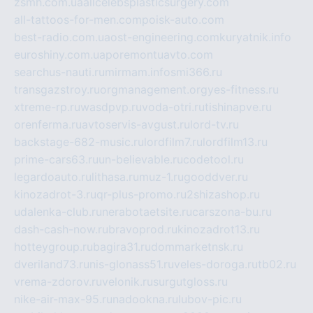
zsmh.com.ua
allcelebsplasticsurgery.com
all-tattoos-for-men.com
poisk-auto.com
best-radio.com.ua
ost-engineering.com
kuryatnik.info
euroshiny.com.ua
poremontuavto.com
searchus-nauti.ru
mirmam.info
smi366.ru
transgazstroy.ru
orgmanagement.org
yes-fitness.ru
xtreme-rp.ru
wasdpvp.ru
voda-otri.ru
tishinapve.ru
orenferma.ru
avtoservis-avgust.ru
lord-tv.ru
backstage-682-music.ru
lordfilm7.ru
lordfilm13.ru
prime-cars63.ru
un-believable.ru
codetool.ru
legardoauto.ru
lithasa.ru
muz-1.ru
gooddver.ru
kinozadrot-3.ru
qr-plus-promo.ru
2shizashop.ru
udalenka-club.ru
nerabotaetsite.ru
carszona-bu.ru
dash-cash-now.ru
bravoprod.ru
kinozadrot13.ru
hotteygroup.ru
bagira31.ru
dommarketnsk.ru
dveriland73.ru
nis-glonass51.ru
veles-doroga.ru
tb02.ru
vrema-zdorov.ru
velonik.ru
surgutgloss.ru
nike-air-max-95.ru
nadookna.ru
lubov-pic.ru