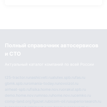
Полный справочник автосервисов
и СТО
Актуальный каталог компаний по всей России
t25-tractor.ru
nashicveti.ru
alutex.spb.ru
fas.ru
gbmk.spb.ru
romania-today.ru
novoizol.ru
airheat-spb.ru
fisika.home.nov.ru
orakul.spb.ru
demo.home.nov.ru
mnso.ru
home.nov.ru
cemko.ru
comp-land.org
7gazet.ru
bicom-oil.ru
superiorsearch.ru