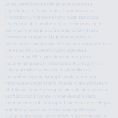
prime-cars63.ru
un-believable.ru
codetool.ru
legardoauto.ru
lithasa.ru
muz-1.ru
gooddver.ru
kinozadrot-3.ru
qr-plus-promo.ru
2shizashop.ru
udalenka-club.ru
nerabotaetsite.ru
carszona-bu.ru
dash-cash-now.ru
bravoprod.ru
kinozadrot13.ru
hotteygroup.ru
bagira31.ru
dommarketnsk.ru
dveriland73.ru
nis-glonass51.ru
veles-doroga.ru
tb02.ru
vrema-zdorov.ru
velonik.ru
surgutgloss.ru
nike-air-max-95.ru
nadookna.ru
lubov-pic.ru
mobilreklama.ru
pds-nn.ru
socrat2000.ru
vgurin.ru
spksochi.ru
shkola-klassika.ru
sabeonline.ru
mosoblfencing.ru
masteroptica.ru
lucomoria.ru
iration.ru
devanagari.ru
biblioverde.ru
igro-pictures.ru
dk-tulamash.ru
s-dez-s.ru
peysok.ru
blackcountess.ru
asoftdoc.ru
scifichannel.ru
ocenka-appraisal.ru
mudconnector.ru
hitstih.ru
pik-finance.ru
vip-surfing.ru
wundermoscow.ru
olymp-clan.ru
dr-pavlush.ru
su2lgyoeucscn.ru
allkmv.ru
dhgfd.ru
tesotomeshell.ru