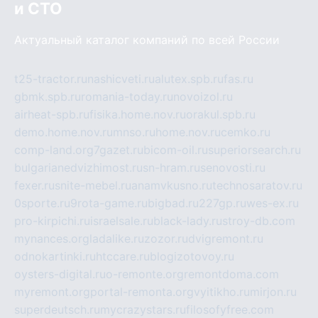
и СТО
Актуальный каталог компаний по всей России
t25-tractor.ru
nashicveti.ru
alutex.spb.ru
fas.ru
gbmk.spb.ru
romania-today.ru
novoizol.ru
airheat-spb.ru
fisika.home.nov.ru
orakul.spb.ru
demo.home.nov.ru
mnso.ru
home.nov.ru
cemko.ru
comp-land.org
7gazet.ru
bicom-oil.ru
superiorsearch.ru
bulgarianedvizhimost.ru
sn-hram.ru
senovosti.ru
fexer.ru
snite-mebel.ru
anamvkusno.ru
technosaratov.ru
0sporte.ru
9rota-game.ru
bigbad.ru
227gp.ru
wes-ex.ru
pro-kirpichi.ru
israelsale.ru
black-lady.ru
stroy-db.com
mynances.org
ladalike.ru
zozor.ru
dvigremont.ru
odnokartinki.ru
htccare.ru
blogizotovoy.ru
oysters-digital.ru
o-remonte.org
remontdoma.com
myremont.org
portal-remonta.org
vyitikho.ru
mirjon.ru
superdeutsch.ru
mycrazystars.ru
filosofyfree.com