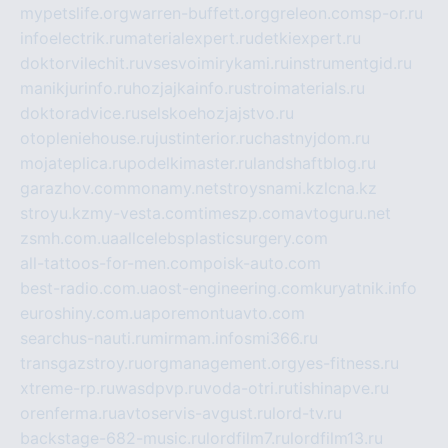
mypetslife.org
warren-buffett.org
greleon.com
sp-or.ru
infoelectrik.ru
materialexpert.ru
detkiexpert.ru
doktorvilechit.ru
vsesvoimirykami.ru
instrumentgid.ru
manikjurinfo.ru
hozjajkainfo.ru
stroimaterials.ru
doktoradvice.ru
selskoehozjajstvo.ru
otopleniehouse.ru
justinterior.ru
chastnyjdom.ru
mojateplica.ru
podelkimaster.ru
landshaftblog.ru
garazhov.com
monamy.net
stroysnami.kz
lcna.kz
stroyu.kz
my-vesta.com
timeszp.com
avtoguru.net
zsmh.com.ua
allcelebsplasticsurgery.com
all-tattoos-for-men.com
poisk-auto.com
best-radio.com.ua
ost-engineering.com
kuryatnik.info
euroshiny.com.ua
poremontuavto.com
searchus-nauti.ru
mirmam.info
smi366.ru
transgazstroy.ru
orgmanagement.org
yes-fitness.ru
xtreme-rp.ru
wasdpvp.ru
voda-otri.ru
tishinapve.ru
orenferma.ru
avtoservis-avgust.ru
lord-tv.ru
backstage-682-music.ru
lordfilm7.ru
lordfilm13.ru